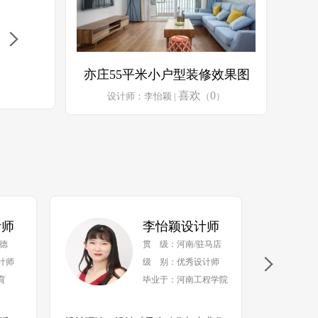
亦庄55平米小户型装修效果图
喜欢
0
设计师：李怡颖 |
（
）
计师
李怡颖设计师
德
贯 级：河南/驻马店
计师
级 别：优秀设计师
育
毕业于：河南工程学院