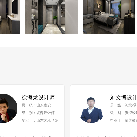
徐海龙设计师
刘文博设
贯 级：山东泰安
贯 级：河北/承
级 别：资深设计师
级 别：资深设
毕业于：山东艺术学院
毕业于：清美教