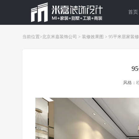
首页
当前位置>
北京米嘉装饰公司
>
装修效果图
>
95平米居家装
9
风格：