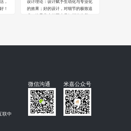
活，
设计理论：设计赋予生动化与专业化
设计理论
好！
的效果；好的设计，对细节的极致追
质
求，给予客户的不止是短暂的停留，
更是精神层面的享受
微信沟通
米嘉公众号
互联中