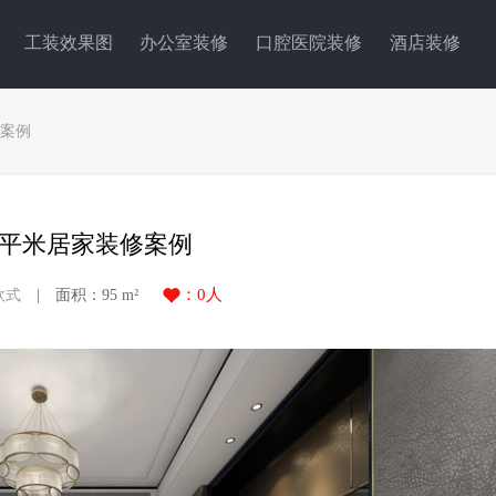
工装效果图
办公室装修
口腔医院装修
酒店装修
修案例
5平米居家装修案例
：
0
人
欧式
| 面积：95 m²