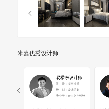
米嘉优秀设计师
易楷东设计师
贯 级：湖南湘潭
级 别：设计总监
毕业于：青木创意设计