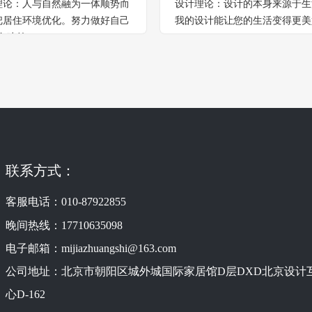
理论：人与自然融为一体顺势而
设计理论：设计的本身来源于生
把居住环境优化。努力做好自己
我的设计能让您的生活变得更美
色建筑”。
联系方式：
客服电话：
010-87922855
晚间热线：
17710635098
电子邮箱：
mijiazhuangshi@163.com
公司地址：北京市朝阳区城外城国际家居馆D层DXD北京设计
心D-162