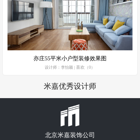
亦庄55平米小户型装修效果图
设计师：李怡颖 |
喜欢
（
0
）
米嘉优秀设计师
北京米嘉装饰公司