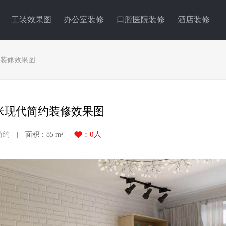
工装效果图
办公室装修
口腔医院装修
酒店装修
约装修效果图
平米现代简约装修效果图
：
0
人
简约
| 面积：85 m²