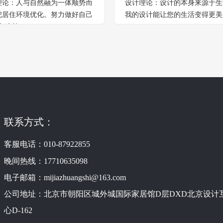
理论：人与自然融为一体顺势而
设计理论：设计的本身来源于生
把居住环境优化。努力做好自己
我的设计能让您的生活变得更美
色建筑”。
联系方式：
客服电话：
010-87922855
晚间热线：
17710635098
电子邮箱：
mijiazhuangshi@163.com
公司地址：北京市朝阳区城外城国际家居馆D层DXD北京设计
心D-162