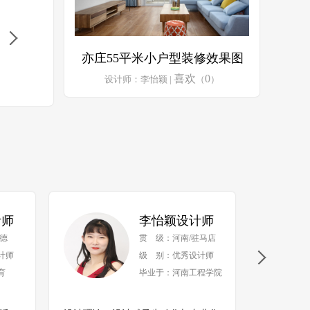
亦庄55平米小户型装修效果图
喜欢
0
设计师：李怡颖 |
（
）
计师
李怡颖设计师
德
贯 级：河南/驻马店
计师
级 别：优秀设计师
育
毕业于：河南工程学院