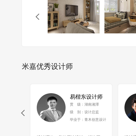
米嘉优秀设计师
易楷东设计师
贯 级：湖南湘潭
级 别：设计总监
毕业于：青木创意设计