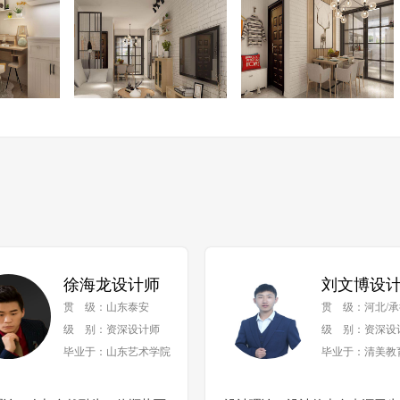
徐海龙设计师
刘文博设
贯 级：山东泰安
贯 级：河北/承
级 别：资深设计师
级 别：资深设
毕业于：山东艺术学院
毕业于：清美教