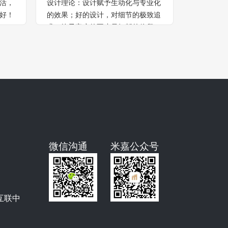
活，
设计理论：设计赋予生动化与专业化
设计理论
好！
的效果；好的设计，对细节的极致追
质
求，给予客户的不止是短暂的停留，
更是精神层面的享受
微信沟通
米嘉公众号
互联中