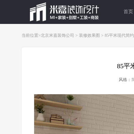
首页
当前位置>
北京米嘉装饰公司
>
装修效果图
>
85平米现代简
85
风格：