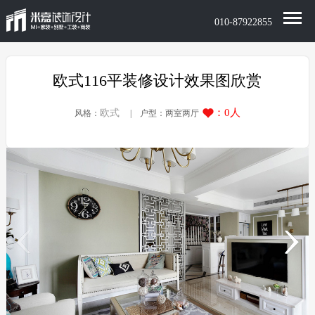
010-87922855
欧式116平装修设计效果图欣赏
：
0
人
欧式
风格：
| 户型：两室两厅