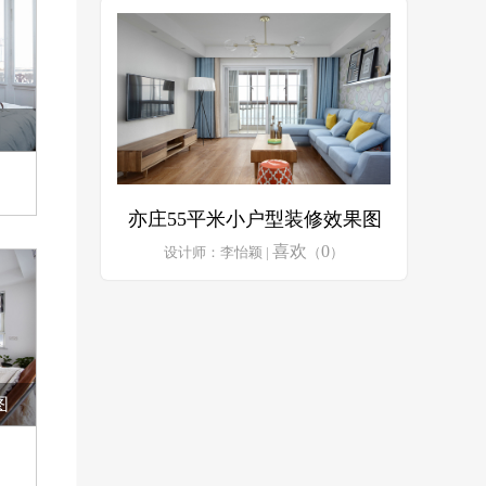
亦庄55平米小户型装修效果图
喜欢
0
设计师：李怡颖 |
（
）
图