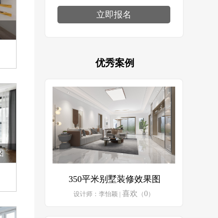
优秀案例
图
350平米别墅装修效果图
喜欢
0
设计师：李怡颖 |
（
）