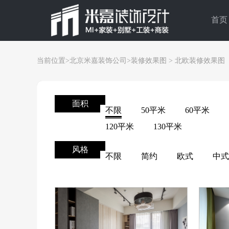
首页
当前位置>
北京米嘉装饰公司
>
装修效果图
>
北欧装修效果图
面积
不限
50平米
60平米
120平米
130平米
风格
不限
简约
欧式
中式