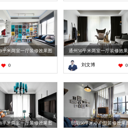
59平米两室一厅装修效果图
通州50平米两室一厅装修效
刘文博
0
0
58平米两室一厅装修效果图
朝阳50平米小户型装修效果