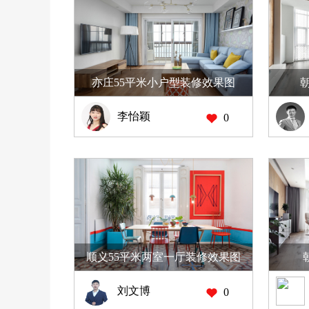
亦庄55平米小户型装修效果图
李怡颖
0
顺义55平米两室一厅装修效果图
刘文博
0